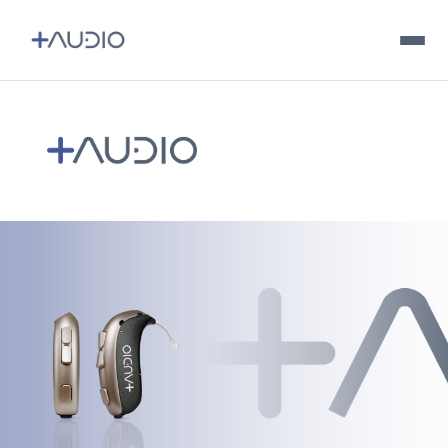
Ir al
contenido
Tu audición
Audífonos
Accesorios
Encuentra un distribuidor