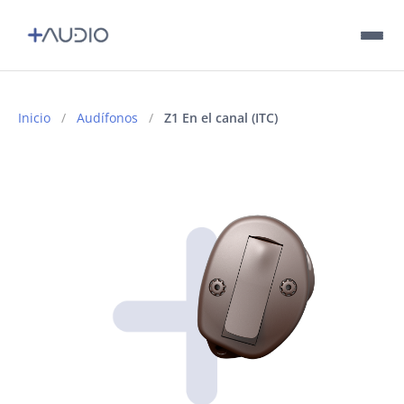
Tu audición
Inicio
/
Audífonos
/
Z1 En el canal (ITC)
Audífonos
Accesorios
Encuentra un distribuidor