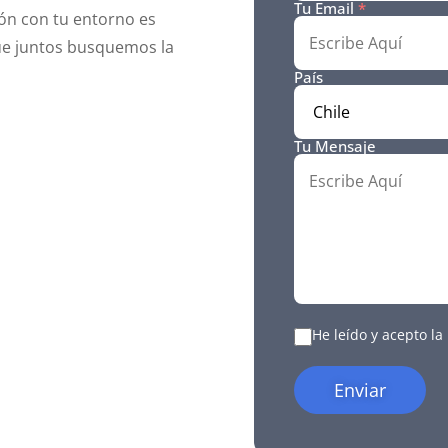
Tu Email
*
ón con tu entorno es
ue juntos busquemos la
País
Tu Mensaje
He leído y acepto la
Enviar