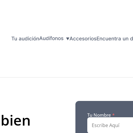
Audífonos
Tu audición
Accesorios
Encuentra un d
 bien
Tu Nombre
*